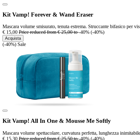
Kit Vamp! Forever & Wand Eraser
Mascara volume smisurato, tenuta estrema. Struccante bifasico per vis
€ 15,00
Price reduced from
€ 25,00
to
-40%
(-40%)
Acquista
(-40%)
Sale
Kit Vamp! All In One & Mousse Me Softly
Mascara volume spettacolare, curvatura perfetta, lunghezza inimitabil
€ 15,30
Price reduced from
€ 25,50
to
-40%
(-40%)