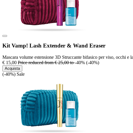
Kit Vamp! Lash Extender & Wand Eraser
Mascara volume estensione 3D Struccante bifasico per viso, occhi e l
€ 15,00
Price reduced from
€ 25,00
to
-40%
(-40%)
Acquista
(-40%)
Sale