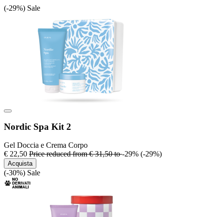
(-29%)
Sale
Nordic Spa Kit 2
Gel Doccia e Crema Corpo
€ 22,50
Price reduced from
€ 31,50
to
-29%
(-29%)
Acquista
(-30%)
Sale