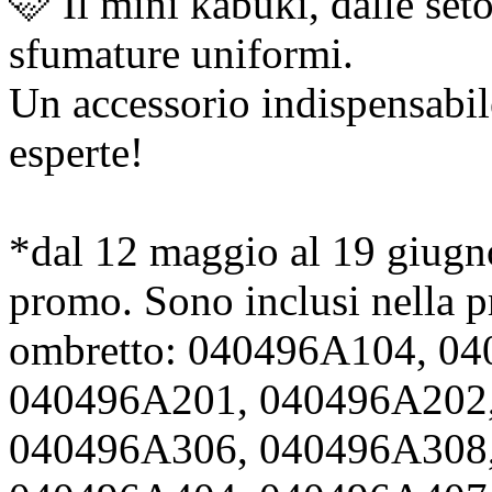
🩷 Il mini kabuki, dalle set
sfumature uniformi.
Un accessorio indispensabi
esperte!
*dal 12 maggio al 19 giugn
promo. Sono inclusi nella 
ombretto: 040496A104, 0
040496A201, 040496A202
040496A306, 040496A308