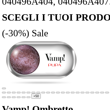
040496A404, 040496A407
SCEGLI I TUOI PRODO
(-30%)
Sale
+50
Vamp! Ombretto