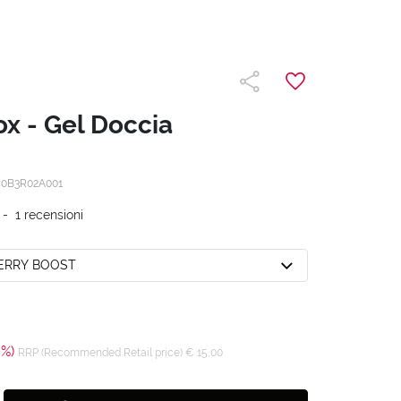
x - Gel Doccia
/
0B3R02A001
-
1
recensioni
BERRY BOOST
0%)
RRP (Recommended Retail price) € 15,00