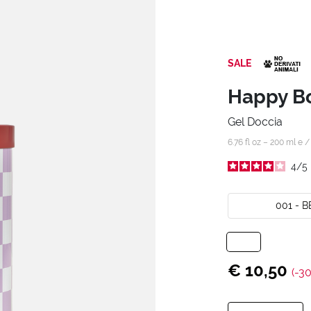
SALE
Happy Bo
Gel Doccia
6.76 fl oz – 200 ml e 
4
/
5
001 - 
€ 10,50
(-3