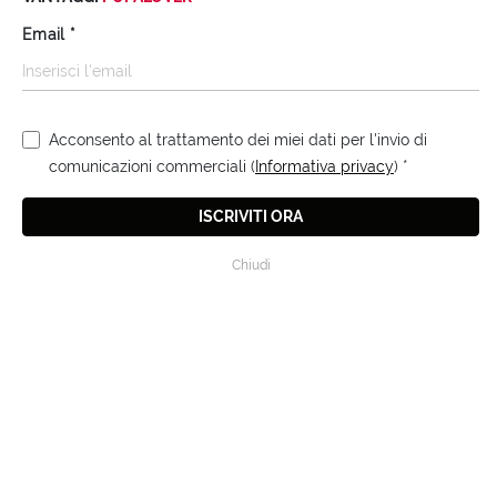
Email
*
Acconsento al trattamento dei miei dati per l'invio di
DOPOSOLE
comunicazioni commerciali (
Informativa privacy
)
*
Scopri di più
ISCRIVITI ORA
Home
Solari
Chiudi
ISCRIVITI ALLA NEWSLETTER