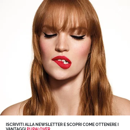
SUMMER SALE
sconti fino al
-50%
su selezionati
>
Scopri
0
TUTTO SOLARI
PROTEZIONE SOLARE
Scopri di più
ISCRIVITI ALLA NEWSLETTER E SCOPRI COME OTTENERE I
VANTAGGI
PUPALOVER