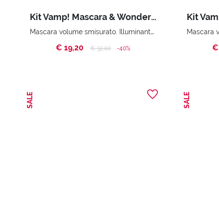
Kit Vamp! Mascara & Wonder Me Glow
Mascara volume smisurato. Illuminante compatto viso - Zero effetto polvere. City Bag.
€ 19,20
€
Price reduced from
to
€ 32,00
-40%
SALE
SALE