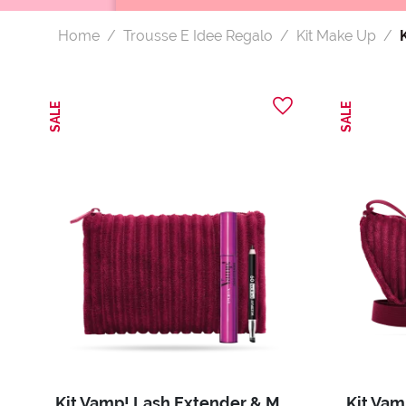
Home
Trousse E Idee Regalo
Kit Make Up
SALE
SALE
Kit Vamp! Lash Extender & Mini Multiplay