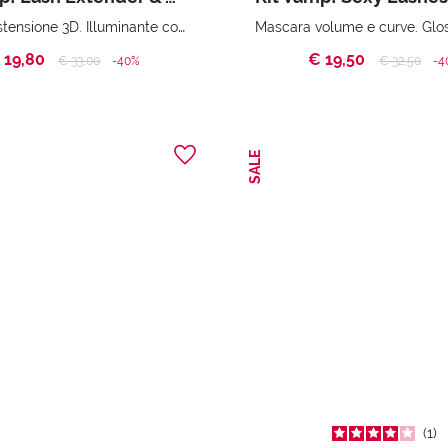
Volume estensione 3D. Illuminante compatto viso - Zero effetto polvere City bag
 19,80
€ 19,50
Price reduced from
to
Price reduc
to
€ 33,00
-40%
€ 32,50
-4
SALE
1