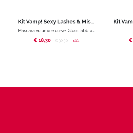
Kit Vamp! Sexy Lashes & Miss Pupa Gloss
Mascara volume e curve. Gloss labbra super brillante Pochette
€ 18,30
€
Price reduced from
to
€ 30,50
-40%