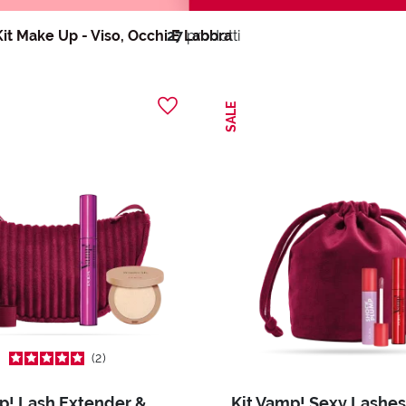
Kit Make Up - Viso, Occhi E Labbra
27
prodotti
SALE
2
Kit Vamp! Lash Extender & Wonder Me Glow