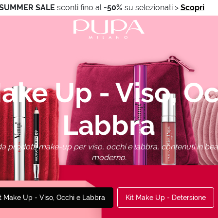
SUMMER SALE
sconti fino al
-50%
su selezionati
>
Scopri
Make Up - Viso, Oc
Labbra
 prodotti make-up per viso, occhi e labbra, contenuti in be
moderno.
t Make Up - Viso, Occhi e Labbra
Kit Make Up - Detersione