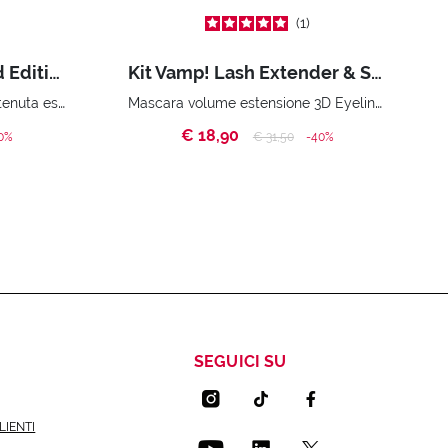
1
Kit Vamp! Forever Gold Edition
Kit Vamp! Lash Extender & Skinny Liner
Mascara volume smisurato - tenuta estrema. Essential pouch
Mascara volume estensione 3D Eyeliner Pennarello - ultra slim Beauty bag
€ 18,90
ed from
Price reduced from
to
0%
€ 31,50
-40%
SEGUICI SU
LIENTI