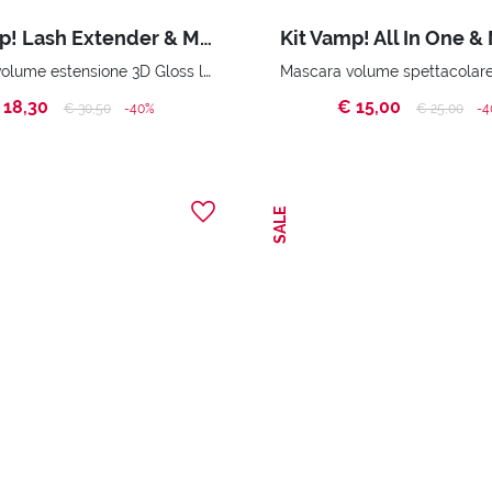
Kit Vamp! Lash Extender & Miss Pupa Gloss
Mascara volume estensione 3D Gloss labbra super brillante. Pochette
 18,30
€ 15,00
Price reduced from
to
Price reduc
to
€ 30,50
-40%
€ 25,00
-4
SALE