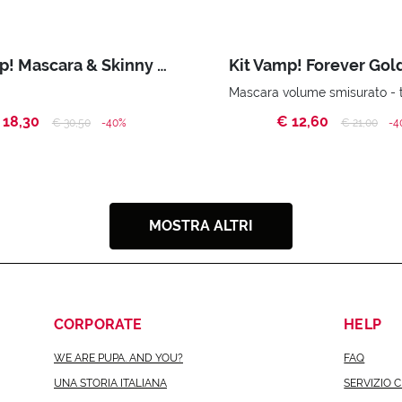
Kit Vamp! Mascara & Skinny Liner
 18,30
€ 12,60
Price reduced from
to
Price reduc
to
€ 30,50
-40%
€ 21,00
-4
MOSTRA ALTRI
CORPORATE
HELP
WE ARE PUPA. AND YOU?
FAQ
UNA STORIA ITALIANA
SERVIZIO C