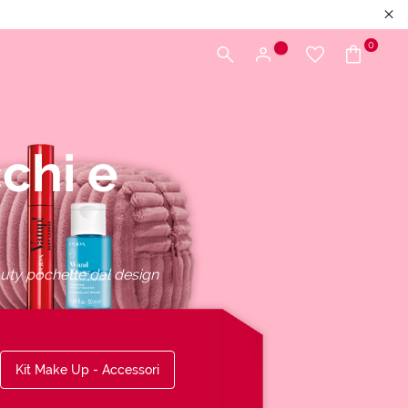
0
chi e
auty pochette dal design
Kit Make Up - Accessori