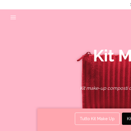
Kit 
Kit make-up composti da
Tutto Kit Make Up
Ki