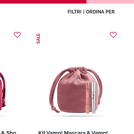
FILTRI
|
ORDINA PER
SALE
Kit Vamp! Sexy Lashes & Shock Plump
Kit Vamp! Mascara & Vamp! Marker Duo