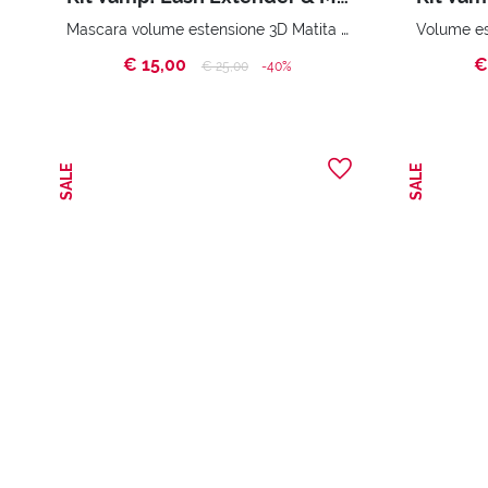
Mascara volume estensione 3D Matita occhi triplo uso: eyeliner, ombretto, kajal Handy bag
€ 15,00
€
Price reduced from
to
€ 25,00
-40%
SALE
SALE