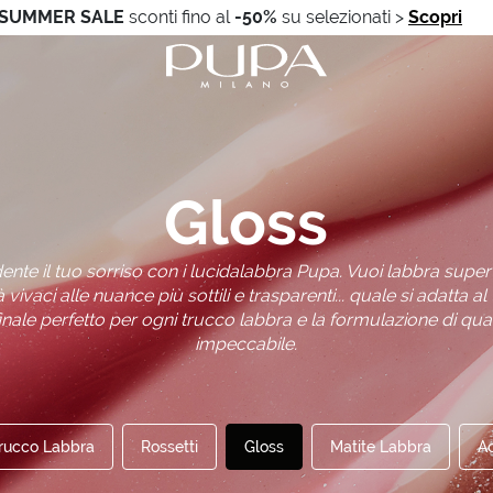
SUMMER SALE
sconti fino al
-50%
su selezionati
>
Scopri
Gloss
nte il tuo sorriso con i lucidalabbra Pupa. Vuoi labbra super 
vivaci alle nuance più sottili e trasparenti... quale si adatta al 
 finale perfetto per ogni trucco labbra e la formulazione di qua
impeccabile.
Trucco Labbra
Rossetti
Gloss
Matite Labbra
Ac