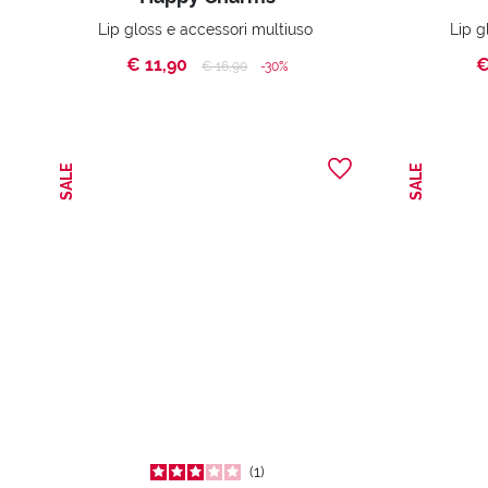
Lip gloss e accessori multiuso
Lip g
€ 11,90
€
Price reduced from
to
€ 16,90
-30%
SALE
SALE
1