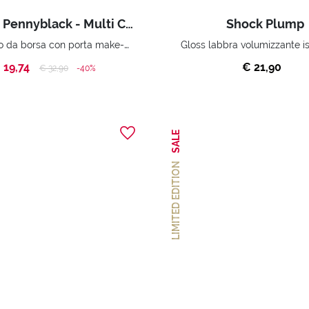
Pupa <3 Pennyblack - Multi Charms + Gloss
Shock Plump
Accessorio da borsa con porta make-up + Gloss labbra super brillante
Gloss labbra volumizzante i
 19,74
€ 21,90
Price reduced from
to
€ 32,90
-40%
SALE
LIMITED EDITION