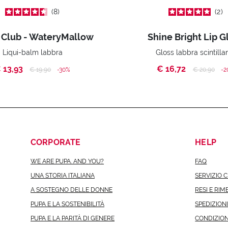
8
2
 Club - WateryMallow
Shine Bright Lip G
Liqui-balm labbra
Gloss labbra scintilla
 13,93
€ 16,72
Price reduced from
to
Price reduc
to
€ 19,90
-30%
€ 20,90
-2
CORPORATE
HELP
WE ARE PUPA. AND YOU?
FAQ
UNA STORIA ITALIANA
SERVIZIO C
A SOSTEGNO DELLE DONNE
RESI E RIM
PUPA E LA SOSTENIBILITÀ
SPEDIZION
PUPA E LA PARITÀ DI GENERE
CONDIZION