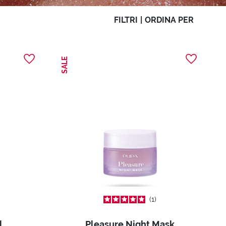
FILTRI
|
ORDINA PER
SALE
1
l
Pleasure Night Mask