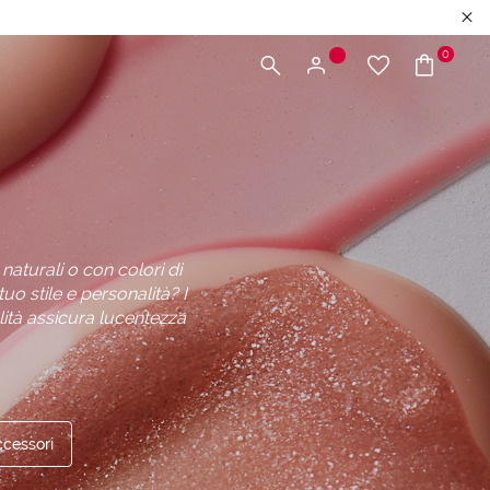
0
naturali o con colori di
tuo stile e personalità? I
lità assicura lucentezza
cessori