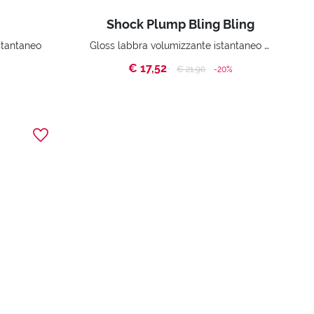
Shock Plump Bling Bling
Gloss labbra volumizzante istantaneo Effetto Scintillante
stantaneo
€ 17,52
Price reduced from
to
€ 21,90
-20%