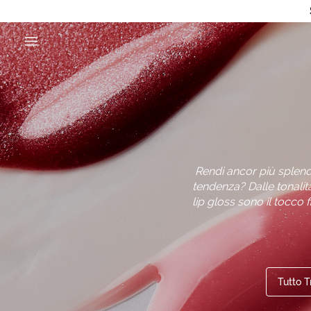
Rendi ancor più splende
tendenza? Dalle tonalità 
lip gloss sono il tocco
Tutto 