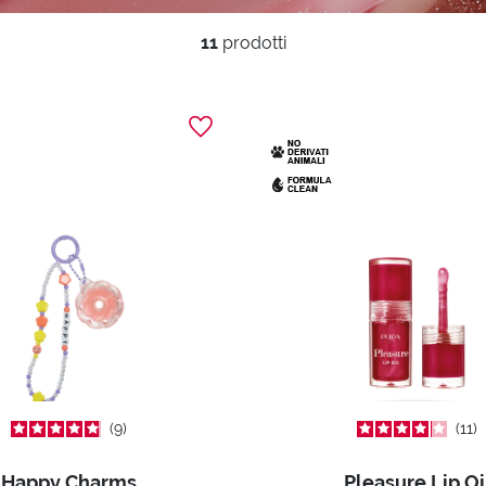
11
prodotti
9
11
Happy Charms
Pleasure Lip Oi