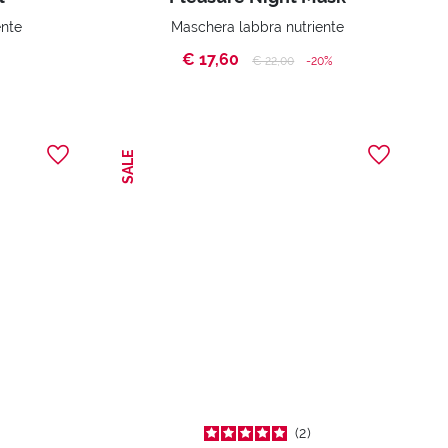
ente
Maschera labbra nutriente
€ 17,60
Price reduced from
to
€ 22,00
-20%
SALE
2