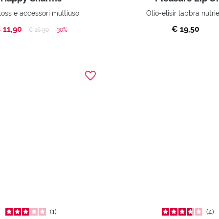
loss e accessori multiuso
Olio-elisir labbra nutri
 11,90
€ 19,50
Price reduced from
to
€ 16,90
-30%
1
4