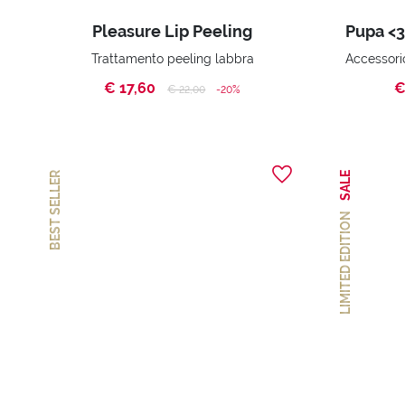
Pleasure Lip Peeling
Trattamento peeling labbra
€ 17,60
€
Price reduced from
to
€ 22,00
-20%
BEST SELLER
SALE
LIMITED EDITION