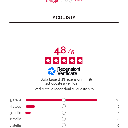
-20%
€ 16,40
Price reduced from
to
€ 20,50
ACQUISTA
4.8
/
5
Sulla base di
19
recensioni
sottoposte a verifica
Vedi tutte le recensioni su questo sito
5
stelle
16
4
stelle
2
3
stelle
1
2
stelle
0
1
stella
0