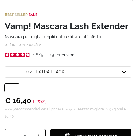
BEST SELLER
SALE
Vamp! Mascara Lash Extender
Mascara per ciglia amplificate e liftate all’infinito.
.47 fl oz –14 ml /
040565A112
4.8
/
5
-
19
recensioni
112 - EXTRA BLACK
€ 16,40
(-20%)
RRP (Recommended Retail price) € 20,50
Prezzo migliore in 30 giorni €
16,40