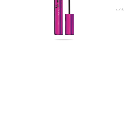
1
/
6