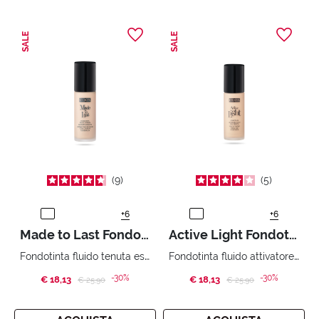
SALE
SALE
9
5
+6
+6
Made to Last Fondotinta
Active Light Fondotinta Attivatore di Luce
Fondotinta fluido tenuta estrema dalla texture fresca e comfort assoluto.
Fondotinta fluido attivatore di luce. Pelle perfetta e luminosa.
-30%
-30%
€ 18,13
Price reduced from
to
€ 18,13
Price reduced from
to
€ 25,90
€ 25,90