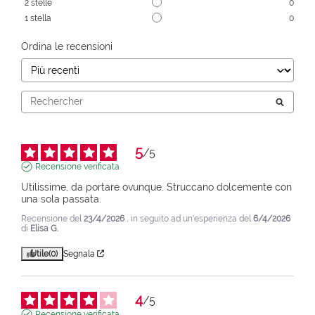
2
stelle
0
1
stella
0
Ordina le recensioni
5
/
5
Recensione verificata
Utilissime, da portare ovunque. Struccano dolcemente con 
una sola passata.
Recensione del
23/4/2026
, in seguito ad un'esperienza del
6/4/2026
di
Elisa G.
Utile
(0)
Segnala
4
/
5
Recensione verificata