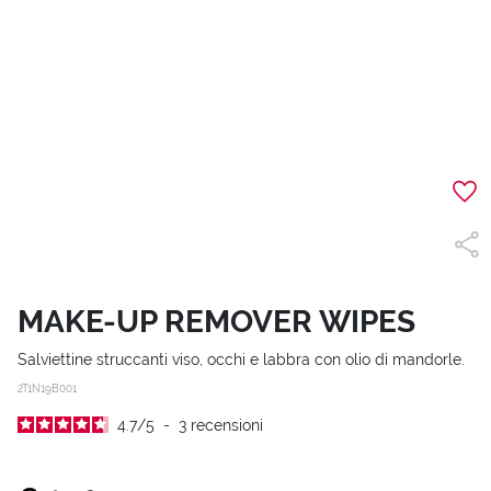
MAKE-UP REMOVER WIPES
Salviettine struccanti viso, occhi e labbra con olio di mandorle.
2T1N19B001
4.7
/
5
-
3
recensioni