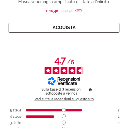
Mascara per ciglia amplificate e liftate all’infinito.
-20%
€ 16,40
Price reduced from
to
€ 20,50
ACQUISTA
4.7
/
5
Sulla base di
3
recensioni
sottoposte a verifica
Vedi tutte le recensioni su questo sito
5
stelle
2
4
stelle
1
3
stelle
0