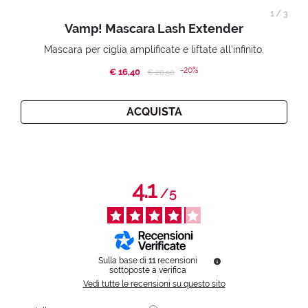
1
/
3
Vamp! Mascara Lash Extender
Mascara per ciglia amplificate e liftate all’infinito.
-20%
€ 16,40
Price reduced from
to
€ 20,50
ACQUISTA
4.1
/
5
Sulla base di
11
recensioni
sottoposte a verifica
Vedi tutte le recensioni su questo sito