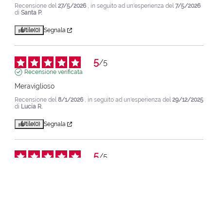
Recensione del
27/5/2026
, in seguito ad un'esperienza del
7/5/2026
di
Santa P.
Utile
(0)
Segnala
5
/
5
Recensione verificata
Meraviglioso
Recensione del
8/1/2026
, in seguito ad un'esperienza del
29/12/2025
di
Lucia R.
Utile
(0)
Segnala
5
/
5
Recensione verificata
Texture favolosa. Ho peso watermelon ma lo prenderò 
sicuramente anche in altre versioni
Recensione del
7/12/2025
, in seguito ad un'esperienza del
24/11/2025
di
Concetta C.