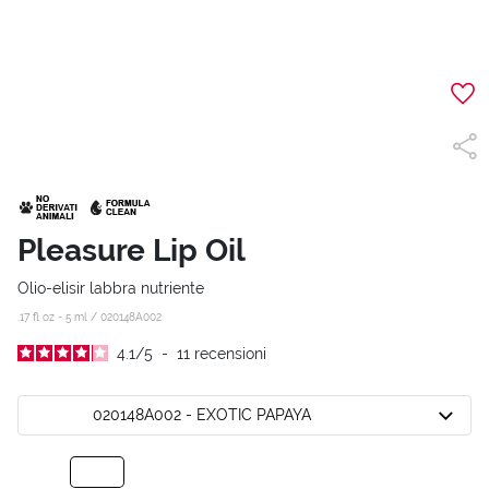
Pleasure Lip Oil
Olio-elisir labbra nutriente
.17 fl oz - 5 ml /
020148A002
4.1
/
5
-
11
recensioni
020148A002 - EXOTIC PAPAYA