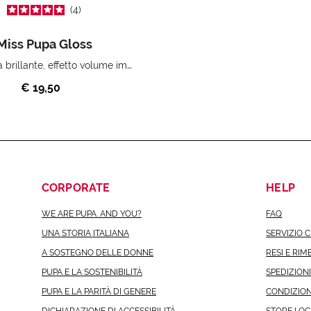
4
Miss Pupa Gloss
Gloss ultra brillante, effetto volume immediato.
€ 19,50
CORPORATE
HELP
WE ARE PUPA. AND YOU?
FAQ
UNA STORIA ITALIANA
SERVIZIO C
A SOSTEGNO DELLE DONNE
RESI E RIM
PUPA E LA SOSTENIBILITÀ
SPEDIZION
PUPA E LA PARITÀ DI GENERE
CONDIZION
DICHIARAZIONE DI ACCESSIBILITÀ
STORE LO