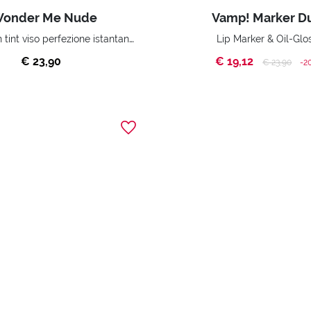
onder Me Nude
Vamp! Marker D
Fluido skin tint viso perfezione istantanea
Lip Marker & Oil-Glo
€ 23,90
€ 19,12
Price reduce
to
€ 23,90
-2