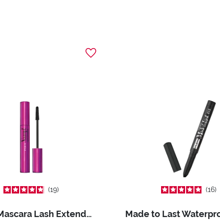
19
16
Vamp! Mascara Lash Extender