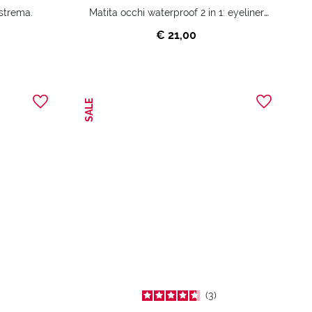
Matita occhi waterproof 2 in 1: eyeliner e kajal.
strema.
€ 21,00
SALE
3