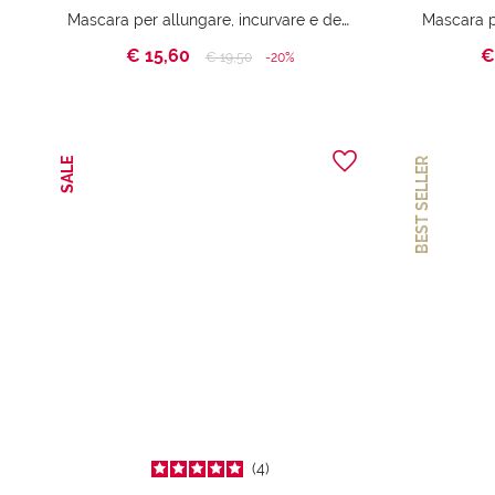
Mascara per allungare, incurvare e definire le ciglia
€ 15,60
€
Price reduced from
to
€ 19,50
-20%
SALE
BEST SELLER
4