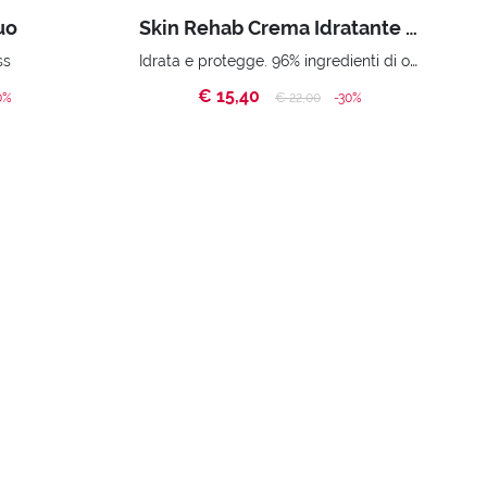
uo
Skin Rehab Crema Idratante Prebiotica
Idrata e protegge. 96% ingredienti di origine naturale
ss
€ 15,40
d from
Price reduced from
to
0%
€ 22,00
-30%