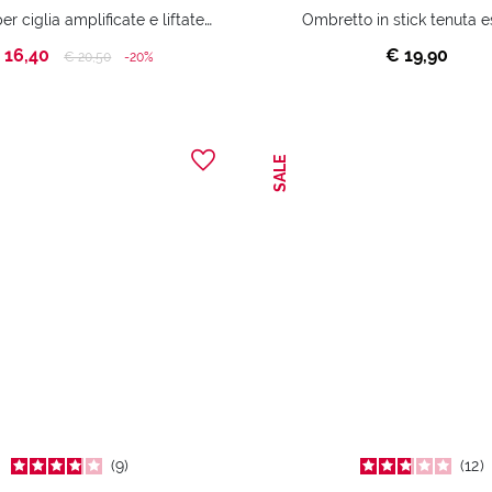
Mascara per ciglia amplificate e liftate all’infinito.
Ombretto in stick tenuta e
 16,40
€ 19,90
Price reduced from
to
€ 20,50
-20%
SALE
9
12