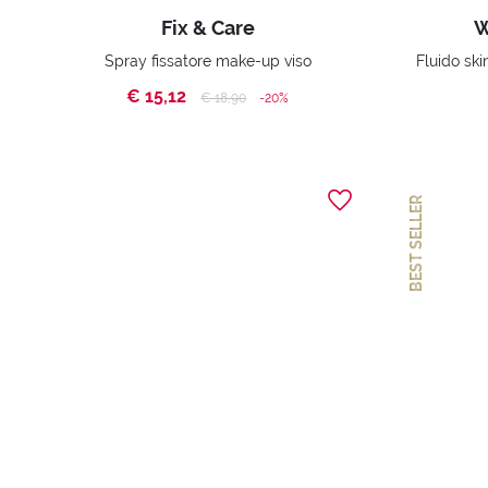
Fix & Care
W
Spray fissatore make-up viso
€ 15,12
Price reduced from
to
€ 18,90
-20%
BEST SELLER