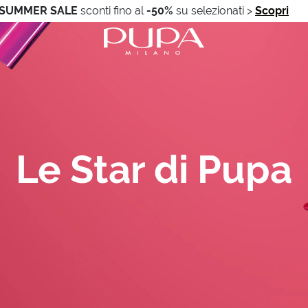
SUMMER SALE
sconti fino al
-50%
su selezionati
>
Scopri
Le Star di Pupa