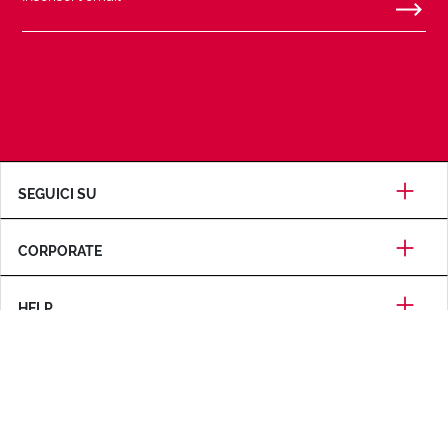
SEGUICI SU
CORPORATE
HELP
CERTIFICAZIONI
METODI DI PAGAMENTO