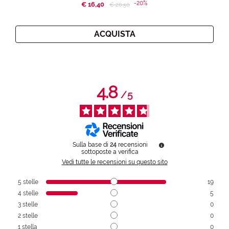
-20%
€ 16,40
Price reduced from
to
€ 20,50
ACQUISTA
4.8
/
5
Sulla base di
24
recensioni
sottoposte a verifica
Vedi tutte le recensioni su questo sito
5
stelle
19
4
stelle
5
3
stelle
0
2
stelle
0
1
stella
0