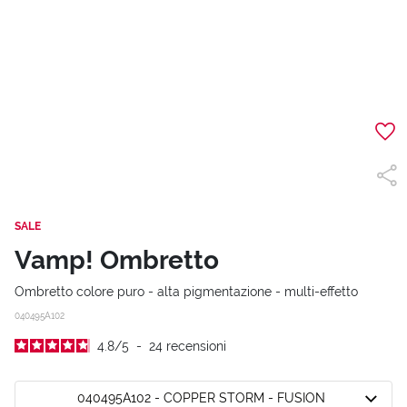
SALE
Vamp! Ombretto
Ombretto colore puro - alta pigmentazione - multi-effetto
040495A102
4.8
/
5
-
24
recensioni
040495A102 - COPPER STORM - FUSION