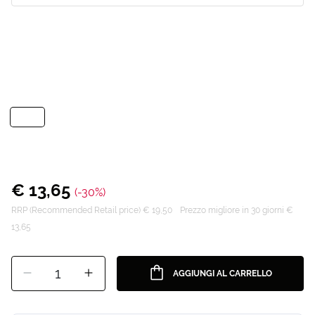
€ 13,65
(-30%)
RRP (Recommended Retail price) € 19,50
Prezzo migliore in 30 giorni €
13,65
1
AGGIUNGI AL CARRELLO