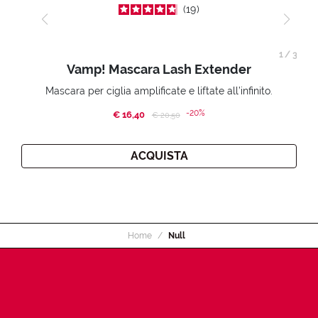
19
1
/
3
Vamp! Mascara Lash Extender
Mascara per ciglia amplificate e liftate all’infinito.
-20%
€ 16,40
Price reduced from
to
€ 20,50
ACQUISTA
Home
Null