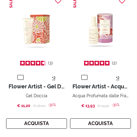
SALE
SALE
3
2
+2
+2
Flower Artist - Gel Doccia
Flower Artist - Acqua Profumata
Acqua Profumata dalle Fragranze floreali
Gel Doccia
-30%
-30%
€ 11,20
Price reduced from
to
€ 13,93
Price reduced from
to
€ 16,00
€ 19,90
ACQUISTA
ACQUISTA