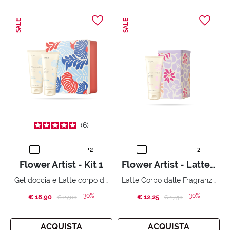
SALE
SALE
6
+2
+2
Flower Artist - Kit 1
Flower Artist - Latte Corpo
Gel doccia e Latte corpo dalle Fragranze floreali
Latte Corpo dalle Fragranze floreali
-30%
-30%
€ 18,90
Price reduced from
to
€ 12,25
Price reduced from
to
€ 27,00
€ 17,50
ACQUISTA
ACQUISTA