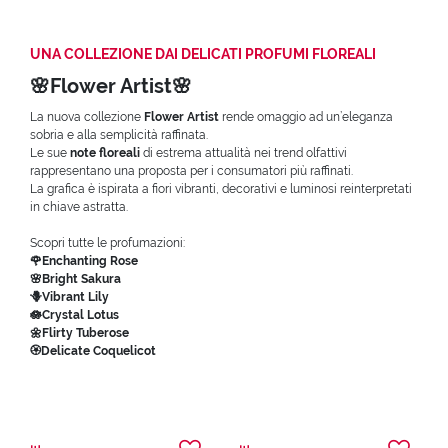
UNA COLLEZIONE DAI DELICATI PROFUMI FLOREALI
🌸Flower Artist🌸
La nuova collezione
Flower Artist
rende omaggio ad un’eleganza
sobria e alla semplicità raffinata.
Le sue
note floreali
di estrema attualità nei trend olfattivi
rappresentano una proposta per i consumatori più raffinati.
La grafica è ispirata a fiori vibranti, decorativi e luminosi reinterpretati
in chiave astratta.
Scopri tutte le profumazioni:
🌹Enchanting Rose
🌸Bright Sakura
🪻Vibrant Lily
🪷Crystal Lotus
🌼Flirty Tuberose
🏵️Delicate Coquelicot