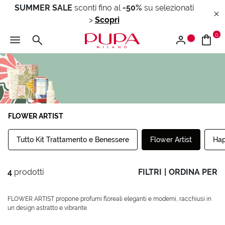
SUMMER SALE
sconti fino al
-50%
su selezionati
>
Scopri
0
FLOWER ARTIST
Tutto Kit Trattamento e Benessere
Flower Artist
Hap
4
prodotti
FILTRI
|
ORDINA PER
FLOWER ARTIST propone profumi floreali eleganti e moderni, racchiusi in
un design astratto e vibrante.