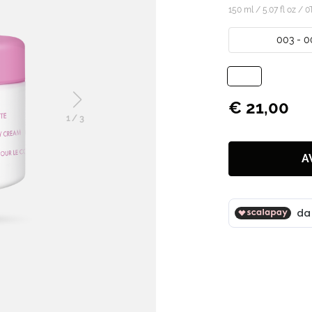
150 ml / 5.07 fl oz /
0
003 - 0
€ 21,00
1
/
3
A