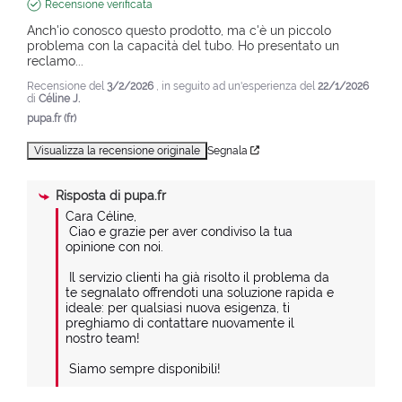
Recensione verificata
Anch'io conosco questo prodotto, ma c'è un piccolo 
problema con la capacità del tubo. Ho presentato un 
reclamo...
Recensione del
3/2/2026
, in seguito ad un'esperienza del
22/1/2026
di
Céline J.
pupa.fr (fr)
Visualizza la recensione originale
Segnala
Risposta di
pupa.fr
Cara Céline,

 Ciao e grazie per aver condiviso la tua 
opinione con noi.

 Il servizio clienti ha già risolto il problema da 
te segnalato offrendoti una soluzione rapida e 
ideale: per qualsiasi nuova esigenza, ti 
preghiamo di contattare nuovamente il 
nostro team!

 Siamo sempre disponibili!

 Sinceramente,
