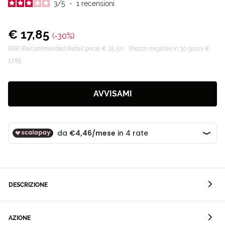
3
/
5
-
1
recensioni
€ 17,85
(-30%)
RRP (Recommended Retail price) € 25,50
Prezzo migliore in 30 giorni €
17,85
AVVISAMI
DESCRIZIONE
AZIONE