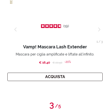
19
1
/
3
Vamp! Mascara Lash Extender
Mascara per ciglia amplificate e liftate all’infinito.
-20%
€ 16,40
Price reduced from
to
€ 20,50
ACQUISTA
3
/
5