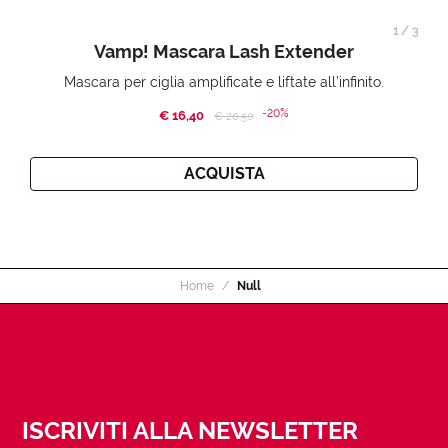
1
/
3
Vamp! Mascara Lash Extender
Mascara per ciglia amplificate e liftate all’infinito.
-20%
€ 16,40
Price reduced from
to
€ 20,50
ACQUISTA
Home
Null
ISCRIVITI ALLA NEWSLETTER