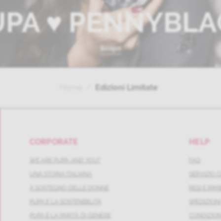
UPA ♥ PENNYBLA
Scopri
Home
Edizioni Limitate
CORPORATE
HELP
WE ARE PUPA. AND YOU?
FAQ
UNA STORIA ITALIANA
SERVIZIO C
A SOSTEGNO DELLE DONNE
RESI E RIM
PUPA E LA SOSTENIBILITÀ
SPEDIZION
PUPA E LA PARITÀ DI GENERE
CONDIZION