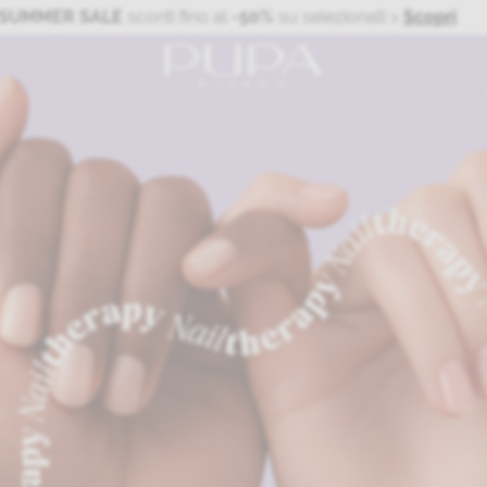
SUMMER SALE
sconti fino al
-50%
su selezionati
>
Scopri