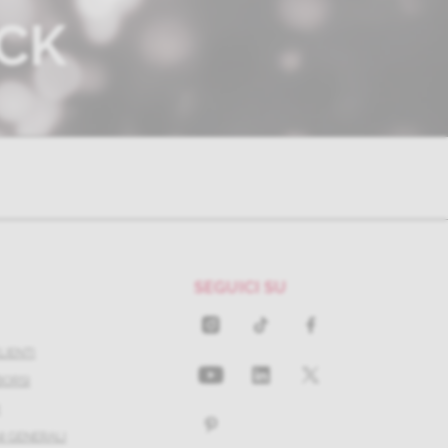
CK
SEGUICI SU
LIENTI
BORSI
I
I GENERALI