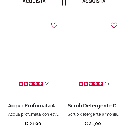
ACQUISTA
ACQUISTA
2
1
Acqua Profumata Antistress 150 ml
Scrub Detergente Corpo 250 ml
Acqua profumata con estratto di fiordaliso.
Scrub detergente armonia zen.
€ 21,00
€ 21,00