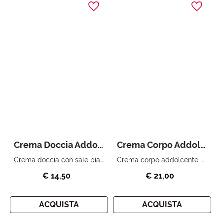
Crema Doccia Addolcente 300 ml
Crema Corpo Addolcente 150 ml
Crema doccia con sale bianco di bali ed estratto di ninfea.
Crema corpo addolcente con estratto di ninfea.
€ 14,50
€ 21,00
ACQUISTA
ACQUISTA