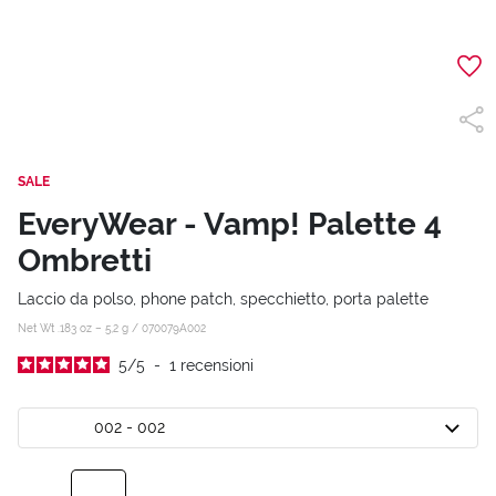
SALE
EveryWear - Vamp! Palette 4
Ombretti
Laccio da polso, phone patch, specchietto, porta palette
Net Wt .183 oz – 5,2 g /
070079A002
5
/
5
-
1
recensioni
002 - 002