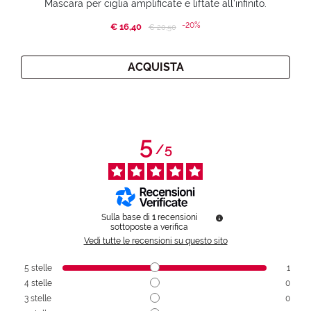
Mascara per ciglia amplificate e liftate all’infinito.
-20%
€ 16,40
Price reduced from
to
€ 20,50
ACQUISTA
5
/
5
Sulla base di
1
recensioni
sottoposte a verifica
Vedi tutte le recensioni su questo sito
5
stelle
1
4
stelle
0
3
stelle
0