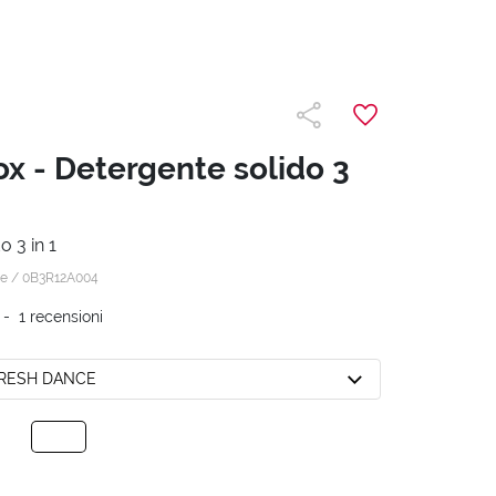
x - Detergente solido 3
o 3 in 1
 e /
0B3R12A004
-
1
recensioni
FRESH DANCE