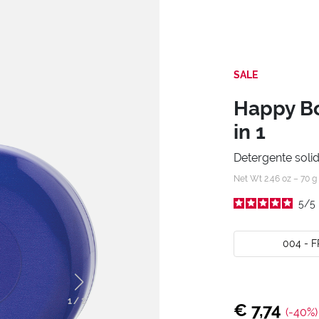
SALE
Happy Bo
in 1
Detergente solid
Net Wt 2.46 oz – 70 g
5
/
5
004 - 
1
/
2
€ 7,74
(-40%)