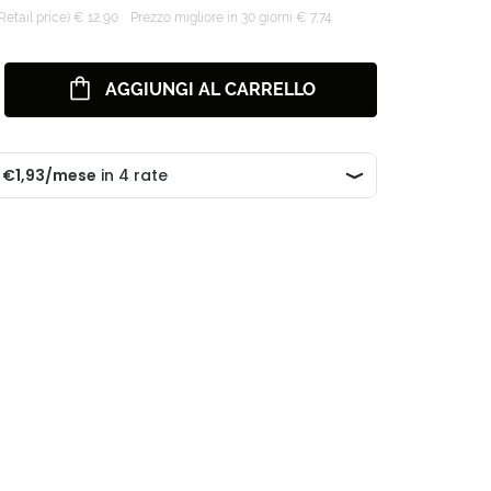
tail price) € 12,90
Prezzo migliore in 30 giorni € 7,74
AGGIUNGI AL CARRELLO