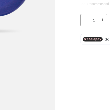
RRP (Recommended Re
1