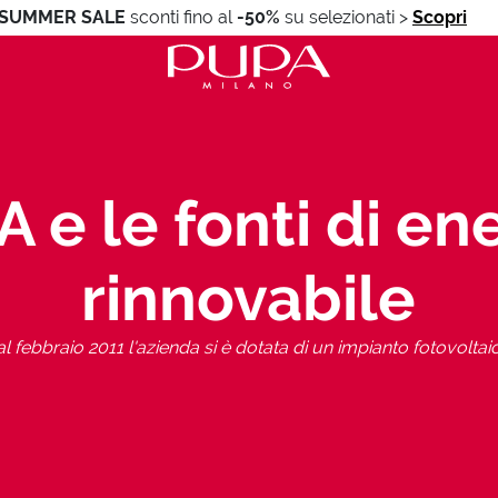
SUMMER SALE
sconti fino al
-50%
su selezionati
>
Scopri
 e le fonti di en
rinnovabile
l febbraio 2011 l'azienda si è dotata di un impianto fotovoltai