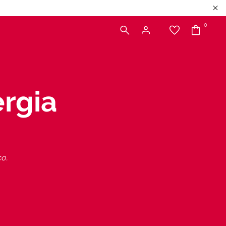
0
ergia
co.