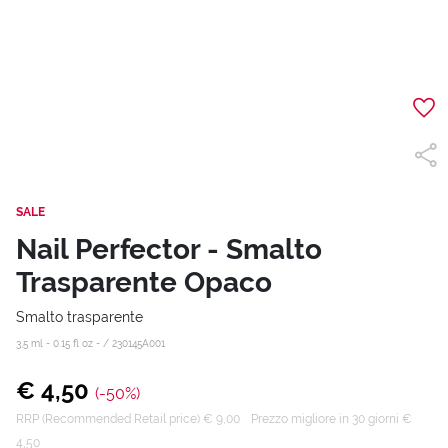
SALE
Nail Perfector - Smalto
Trasparente Opaco
Smalto trasparente
3,5 ml - 0.15 fl oz - /
230145A001
€ 4,50
(-50%)
RRP (Recommended Retail price) € 9,00
Prezzo migliore in 30 giorni €
4,50