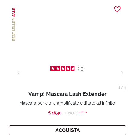
SALE
BEST SELLER
19
1
/
3
Vamp! Mascara Lash Extender
Mascara per ciglia amplificate e liftate all’infinito.
-20%
€ 16,40
Price reduced from
to
€ 20,50
ACQUISTA