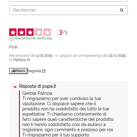
3
/
5
Recensione verificata
Pink
Recensione del
5/4/2025
, in seguito ad un'esperienza del
22/1/2025
di
Patrizia M.
Utile
(0)
Segnala
Risposta di
pupa.it
Gentile Patrizia, 

Ti ringraziamo per aver condiviso la tua 
valutazione. Ci dispiace sapere che il 
prodotto non ha soddisfatto del tutto le tue 
aspettative. Ti chiediamo cortesemente di 
farci sapere quali caratteristiche del prodotto 
non ti hanno soddisfatto così da aiutarci a 
migliorare; ogni commento è prezioso per noi. 
Ti ringraziamo per il tuo supporto. 
