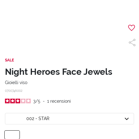
SALE
Night Heroes Face Jewels
Gioielli viso
070074A002
3
/
5
-
1
recensioni
002 - STAR