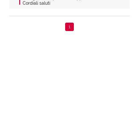
Cordiali saluti
1
Home
Edizioni Limitate
Night Heroes