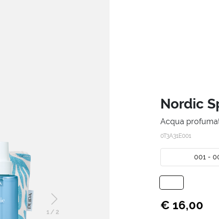
Nordic S
Acqua profuma
0T3A31E001
001 - 0
€ 16,00
1
/
2