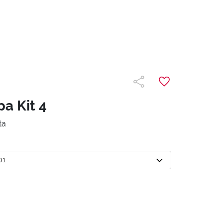
pa Kit 4
ta
01