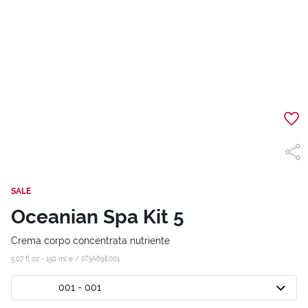
SALE
Oceanian Spa Kit 5
Crema corpo concentrata nutriente
5.07 fl oz - 150 ml e /
0T3A69E001
001 - 001