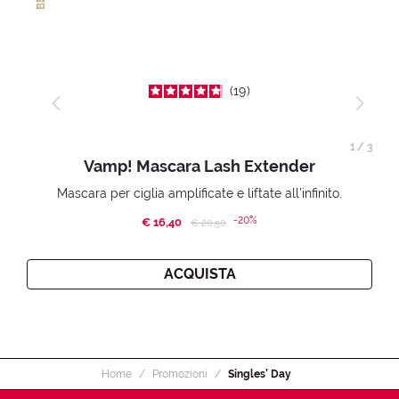
19
1
/
3
Vamp! Mascara Lash Extender
Mascara per ciglia amplificate e liftate all’infinito.
-20%
€ 16,40
Price reduced from
to
€ 20,50
ACQUISTA
Home
Promozioni
Singles’ Day