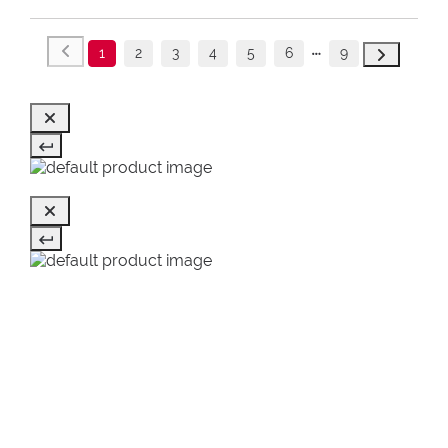
1
2
3
4
5
6
9
ULTIMI VISTI