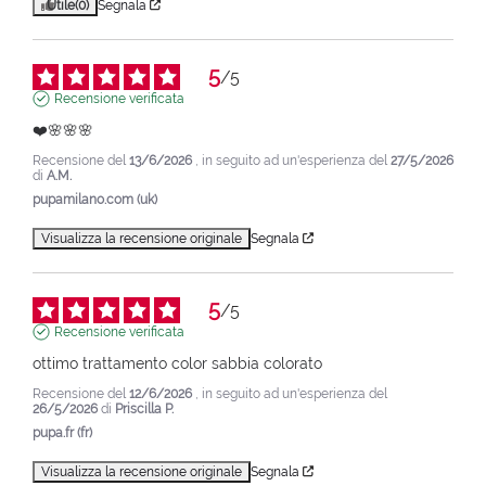
Utile
(0)
Segnala
5
/
5
Recensione verificata
❤️🌸🌸🌸
Recensione del
13/6/2026
, in seguito ad un'esperienza del
27/5/2026
di
A.M.
pupamilano.com (uk)
Visualizza la recensione originale
Segnala
5
/
5
Recensione verificata
ottimo trattamento color sabbia colorato
Recensione del
12/6/2026
, in seguito ad un'esperienza del
26/5/2026
di
Priscilla P.
pupa.fr (fr)
Visualizza la recensione originale
Segnala