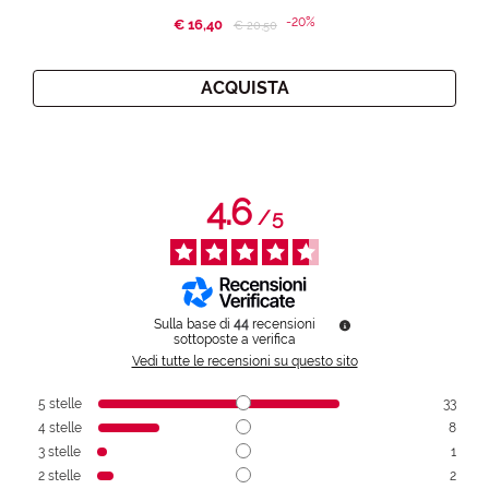
-20%
€ 16,40
Price reduced from
to
€ 20,50
ACQUISTA
4.6
/
5
Sulla base di
44
recensioni
sottoposte a verifica
Vedi tutte le recensioni su questo sito
5
stelle
33
4
stelle
8
3
stelle
1
2
stelle
2