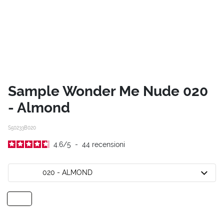
Sample Wonder Me Nude 020
- Almond
S50233B020
4.6
/
5
-
44
recensioni
020 - ALMOND