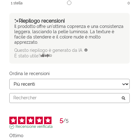
1
stella
0
Riepilogo recensioni
Il prodotto offre un'ottima coprenza e una consistenza
leggera, lasciando la pelle luminosa. La texture è
facile da stendere e il colore nude è molto
apprezzato.
Questo riepilogo è generato da IA
È stato utile?
Sì
No
Ordina le recensioni
5
/
5
Recensione verificata
Ottimo