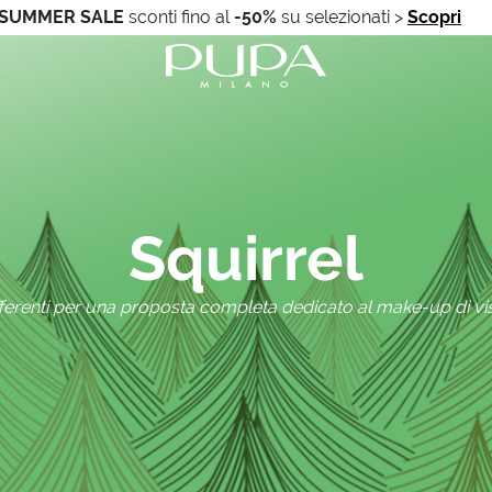
SUMMER SALE
sconti fino al
-50%
su selezionati
>
Scopri
Squirrel
ferenti per una proposta completa dedicato al make-up di vis