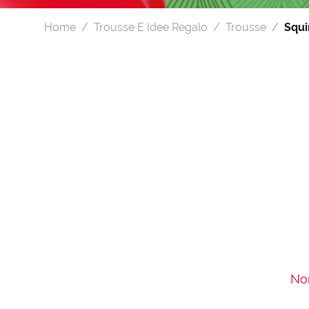
Home
Trousse E Idee Regalo
Trousse
Squi
Non