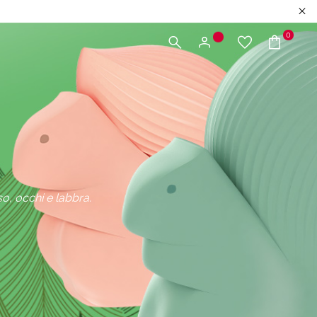
0
o, occhi e labbra.