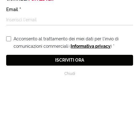
Email
*
DI @BLONDIEMOUSTACHE
PUPA ♥ PENNYBLACK
Acconsento al trattamento dei miei dati per l'invio di
GUARDA IL VIDEO
comunicazioni commerciali (
Informativa privacy
)
*
ISCRIVITI ORA
Chiudi
NEL VIDEO
Scopri con @blondiemoustache come creare un party look
scintillante con PUPA♥PENNYBLACK