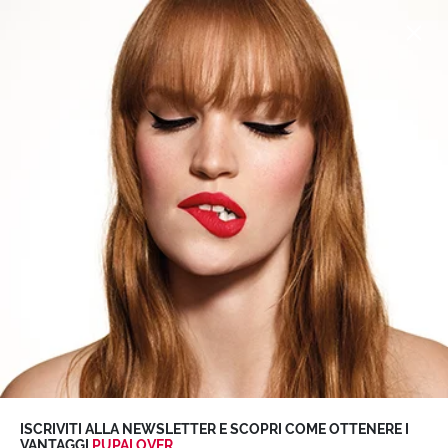
SUMMER SALE
sconti fino al
-50%
su selezionati
>
Scopri
0
MAKEUP SCHOOL
Makeup School
ISCRIVITI ALLA NEWSLETTER E SCOPRI COME OTTENERE I
VANTAGGI
PUPALOVER