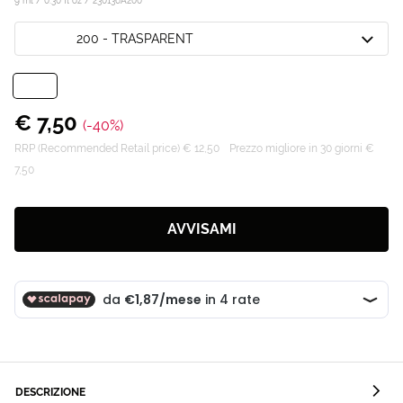
9 ml / 0.30 fl oz /
230136A200
200 - TRASPARENT
€ 7,50
(-40%)
RRP (Recommended Retail price) € 12,50
Prezzo migliore in 30 giorni €
7,50
AVVISAMI
DESCRIZIONE