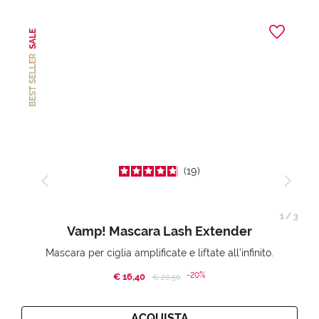
SALE
BEST SELLER
19
1
/
3
Vamp! Mascara Lash Extender
Mascara per ciglia amplificate e liftate all’infinito.
-20%
€ 16,40
Price reduced from
to
€ 20,50
ACQUISTA