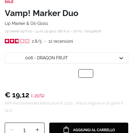
SALE
Vamp! Marker Duo
Lip Marker & Oil-Gloss
Lip marker.047 fl oz – 1,4 ml Lip gloss:.087 fl oz – 2,6 ml /
020147A006
2.8
/
5
-
12
recensioni
006 - DRAGON FRUIT
€ 19,12
(-20%)
RRP (Recommended Retail price) € 23,90
Prezzo migliore in 30 giorni €
19,12
1
AGGIUNGI AL CARRELLO