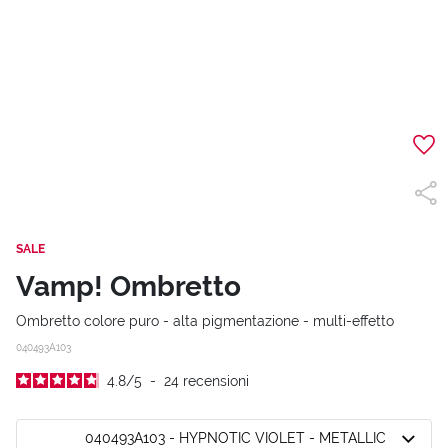
SALE
Vamp! Ombretto
Ombretto colore puro - alta pigmentazione - multi-effetto
040493A103
4.8
/
5
-
24
recensioni
040493A103 - HYPNOTIC VIOLET - METALLIC