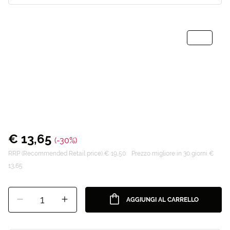
€ 13,65
(-30%)
RRP (Recommended Retail price) € 19,50
Prezzo migliore in 30 giorni €
13,65
1
AGGIUNGI AL CARRELLO