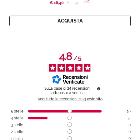
-20%
€ 16,40
Price reduced from
to
€ 20,50
ACQUISTA
4.8
/
5
Sulla base di
24
recensioni
sottoposte a verifica
Vedi tutte le recensioni su questo sito
5
stelle
19
4
stelle
5
3
stelle
0
2
stelle
0
1
stella
0