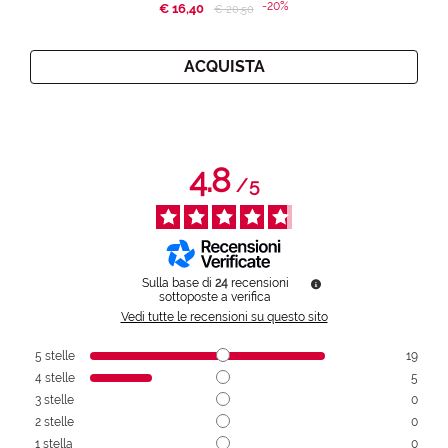
-20%
€ 16,40
Price reduced from
to
€ 20,50
ACQUISTA
4.8
/
5
Sulla base di
24
recensioni
sottoposte a verifica
Vedi tutte le recensioni su questo sito
5
stelle
19
4
stelle
5
3
stelle
0
2
stelle
0
1
stella
0