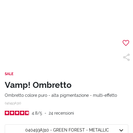
SALE
Vamp! Ombretto
Ombretto colore puro - alta pigmentazione - multi-effetto
040493A310
4.8
/
5
-
24
recensioni
040493A310 - GREEN FOREST - METALLIC