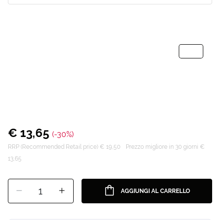
€ 13,65
(-30%)
RRP (Recommended Retail price) € 19,50
Prezzo migliore in 30 giorni €
13,65
1
AGGIUNGI AL CARRELLO