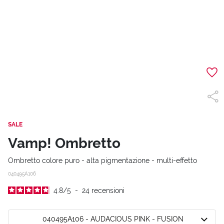
SALE
Vamp! Ombretto
Ombretto colore puro - alta pigmentazione - multi-effetto
040495A106
4.8
/
5
-
24
recensioni
040495A106 - AUDACIOUS PINK - FUSION