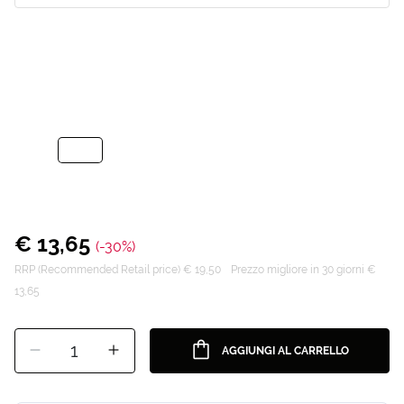
€ 13,65
(-30%)
RRP (Recommended Retail price) € 19,50
Prezzo migliore in 30 giorni €
13,65
1
AGGIUNGI AL CARRELLO