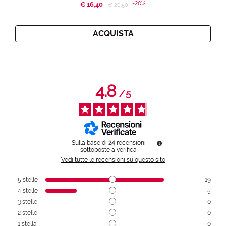
-20%
€ 16,40
Price reduced from
to
€ 20,50
ACQUISTA
4.8
/
5
Sulla base di
24
recensioni
sottoposte a verifica
Vedi tutte le recensioni su questo sito
5
stelle
19
4
stelle
5
3
stelle
0
2
stelle
0
1
stella
0