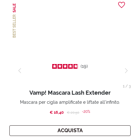
SALE
BEST SELLER
19
1
/
3
Vamp! Mascara Lash Extender
Mascara per ciglia amplificate e liftate all’infinito.
-20%
€ 16,40
Price reduced from
to
€ 20,50
ACQUISTA