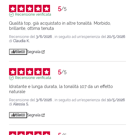
5
/
5
Recensione verificata
Qualità top, già acquistato in altre tonalità. Morbido, 
brillante, ottima tenuta
Recensione del
3/6/2026
, in seguito ad un'esperienza del
20/5/2026
di
Claudia K.
Utile
(0)
Segnala
5
/
5
Recensione verificata
Idratante e lunga durata, la tonalità 107 da un effetto 
naturale
Recensione del
3/6/2026
, in seguito ad un'esperienza del
10/5/2026
di
Alessia S.
Utile
(0)
Segnala
5