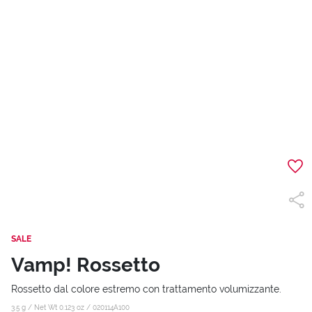
SALE
Vamp! Rossetto
Rossetto dal colore estremo con trattamento volumizzante.
3.5 g / Net Wt 0.123 oz /
020114A100