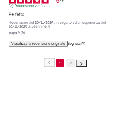
/
5
Recensione verificata
Perfetto
Recensione del
20/11/2025
, in seguito ad un'esperienza del
10/11/2025
di
Jeannine R.
pupa.fr (fr)
Visualizza la recensione originale
Segnala
1
2