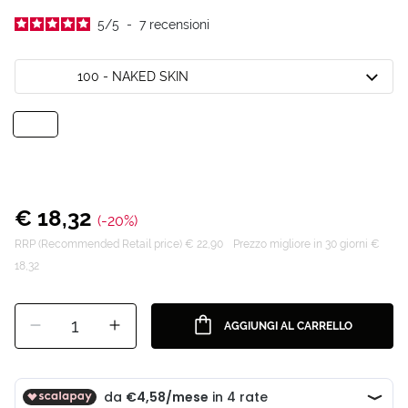
5
/
5
-
7
recensioni
100 - NAKED SKIN
€ 18,32
(-20%)
RRP (Recommended Retail price) € 22,90
Prezzo migliore in 30 giorni €
18,32
1
AGGIUNGI AL CARRELLO