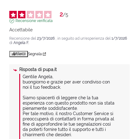
2
/
5
Recensione verificata
Accettabile
Recensione del
23/7/2026
, in seguito ad un'esperienza del
1/7/2026
di
Angela F.
Utile
(0)
Segnala
Risposta di
pupa.it
Gentile Angela,

buongiorno e grazie per aver condiviso con 
noi il tuo feedback.

Siamo spiacenti di leggere che la tua 
esperienza con questo prodotto non sia stata 
pienamente soddisfacente.

Per tale motivo, il nostro Customer Service si 
preoccuperà di contattarti in forma privata al 
fine di approfondire le tue segnalazioni così 
da poterti fornire tutto il supporto e tutti i 
chiarimenti che desideri.
