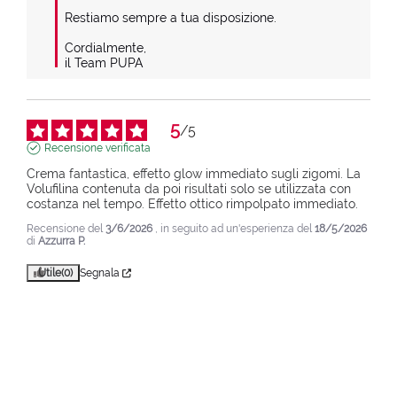
Restiamo sempre a tua disposizione.

Cordialmente,

il Team PUPA
5
/
5
Recensione verificata
Crema fantastica, effetto glow immediato sugli zigomi. La 
Volufilina contenuta da poi risultati solo se utilizzata con 
costanza nel tempo. Effetto ottico rimpolpato immediato.
Recensione del
3/6/2026
, in seguito ad un'esperienza del
18/5/2026
di
Azzurra P.
Utile
(0)
Segnala
5
/
5
Recensione verificata
Funziona!