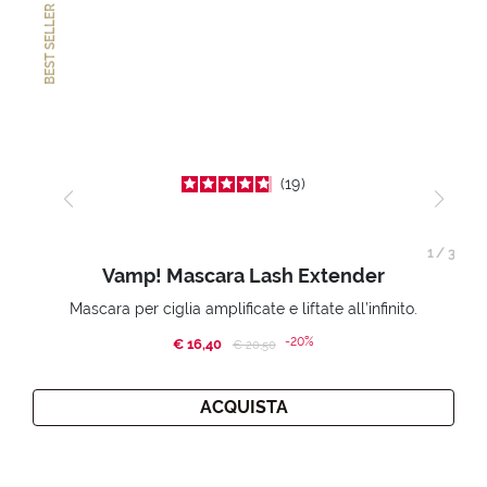
BEST SELLER
19
1
/
3
Vamp! Mascara Lash Extender
Mascara per ciglia amplificate e liftate all’infinito.
-20%
€ 16,40
Price reduced from
to
€ 20,50
ACQUISTA