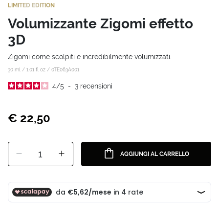
LIMITED EDITION
Volumizzante Zigomi effetto
3D
Zigomi come scolpiti e incredibilmente volumizzati.
30 ml / 1.01 fl oz /
0TE063A001
4
/
5
-
3
recensioni
€ 22,50
1
AGGIUNGI AL CARRELLO