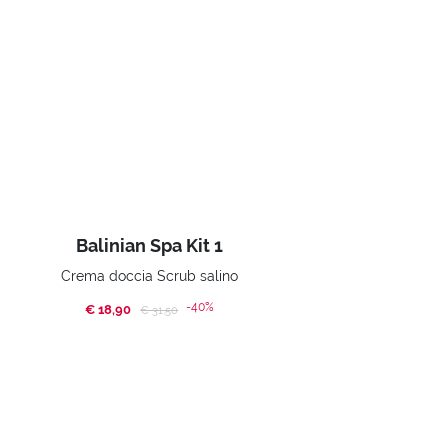
Balinian Spa Kit 1
Crema doccia Scrub salino
-40%
€ 18,90
Price reduced from
to
€ 31,50
ACQUISTA