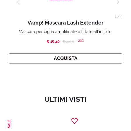
1
/
3
Vamp! Mascara Lash Extender
Mascara per ciglia amplificate e liftate all’infinito.
-20%
€ 16,40
Price reduced from
to
€ 20,50
ACQUISTA
ULTIMI VISTI
SALE