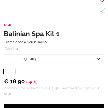
SALE
Balinian Spa Kit 1
Crema doccia Scrub salino
0T3A93A003
003 - 003
€ 18,90
(-40%)
RRP (Recommended Retail price) € 31,50
Prezzo migliore in 30 giorni €
18,90