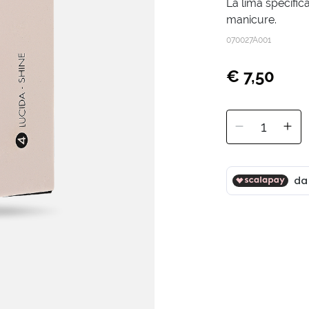
La lima specific
manicure.
070027A001
€ 7,50
1