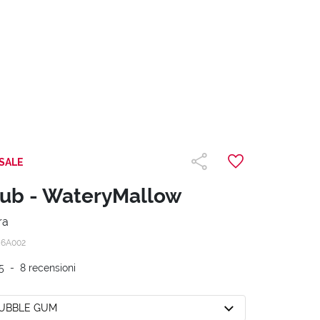
SALE
ub - WateryMallow
ra
56A002
5
-
8
recensioni
BUBBLE GUM