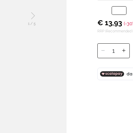
€ 13,93
(-30
1
/
5
RRP (Recommended Re
1