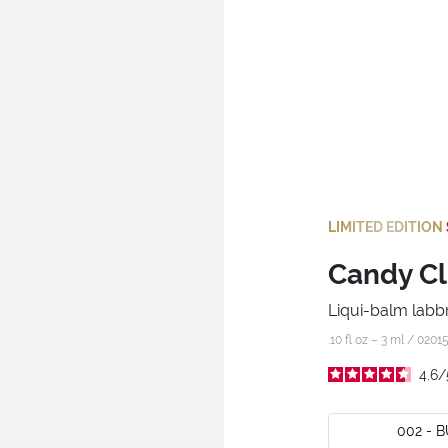
LIMITED EDITION
Candy Cl
Liqui-balm labb
.10 fl oz – 3 ml /
0201
4.6
/
002 - 