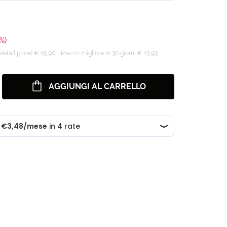
%)
tail price) € 19,90
Prezzo migliore in 30 giorni € 13,93
AGGIUNGI AL CARRELLO