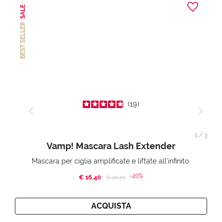
SALE
BEST SELLER
19
1
/
3
Vamp! Mascara Lash Extender
Mascara per ciglia amplificate e liftate all’infinito.
-20%
€ 16,40
Price reduced from
to
€ 20,50
ACQUISTA