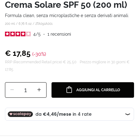
Crema Solare SPF 50 (200 ml)
Formula clean, senza microplastiche e senza derivati animali.
200 ml / 6.76 fl oz /
2TA091A001
4
/
5
-
1
recensioni
€ 17,85
(-30%)
RRP (Recommended Retail price) € 25,50
Prezzo migliore in 30 giorni €
17,85
1
AGGIUNGI AL CARRELLO