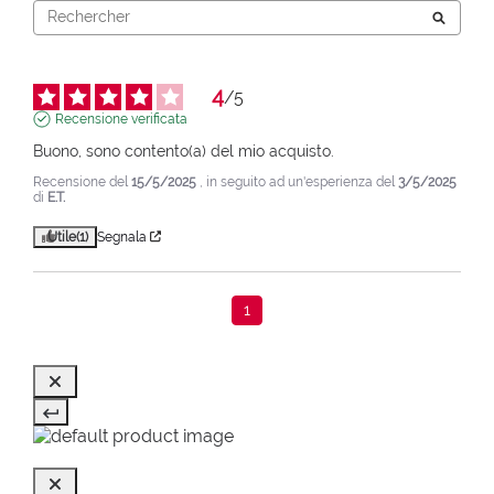
4
/
5
Recensione verificata
Buono, sono contento(a) del mio acquisto.
Recensione del
15/5/2025
, in seguito ad un'esperienza del
3/5/2025
di
E.T.
Utile
(1)
Segnala
1