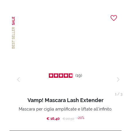
SALE
BEST SELLER
19
1
/
3
Vamp! Mascara Lash Extender
Mascara per ciglia amplificate e liftate all’infinito.
-20%
€ 16,40
Price reduced from
to
€ 20,50