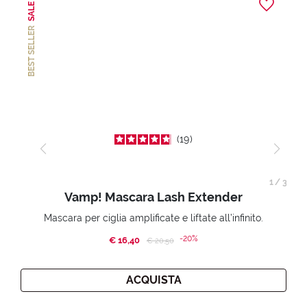
SALE
BEST SELLER
19
1
/
3
Vamp! Mascara Lash Extender
Mascara per ciglia amplificate e liftate all’infinito.
-20%
€ 16,40
Price reduced from
to
€ 20,50
ACQUISTA