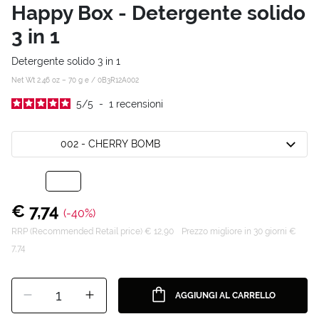
Happy Box - Detergente solido
3 in 1
Detergente solido 3 in 1
Net Wt 2.46 oz – 70 g e /
0B3R12A002
5
/
5
-
1
recensioni
002 - CHERRY BOMB
€ 7,74
(-40%)
RRP (Recommended Retail price) € 12,90
Prezzo migliore in 30 giorni €
7,74
1
AGGIUNGI AL CARRELLO