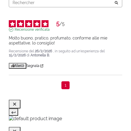
5
/
5
Recensione verificata
Molto buono, pratico, profumato, conforme alle mie 
aspettative, lo consiglio!
Recensione del
26/2/2026
, in seguito ad un'esperienza del
15/2/2026
di
Antonella B.
Utile
(0)
Segnala
1