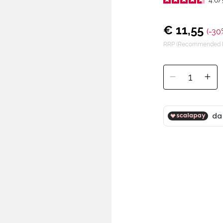
€ 11,55
(-30
RRP (Recommended Re
1