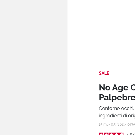
SALE
No Age C
Palpebr
Contorno occhi. 
ingredienti di or
15 ml - 0.5 fl oz /
0T3
4.6
/