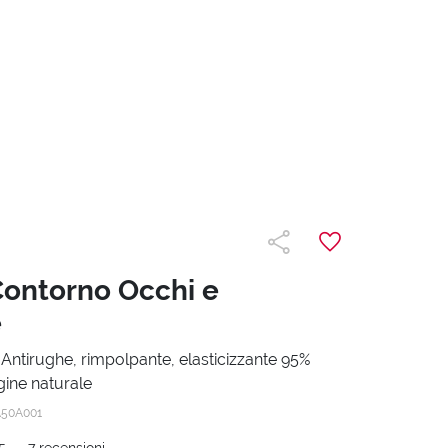
ontorno Occhi e
e
Antirughe, rimpolpante, elasticizzante 95%
igine naturale
A50A001
5
-
7
recensioni