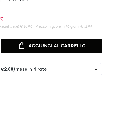
%)
tail price) € 16,50
Prezzo migliore in 30 giorni € 11,55
AGGIUNGI AL CARRELLO