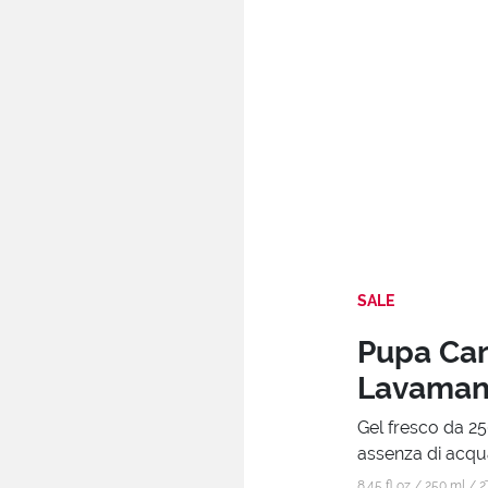
SALE
Pupa Car
Lavamani
Gel fresco da 25
assenza di acqu
8.45 fl oz / 250 ml /
2