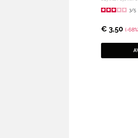
3
/
5
€ 3,50
(-68%
A