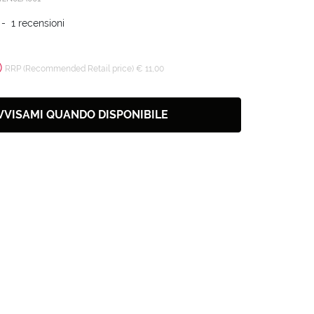
-
1
recensioni
)
RRP (Recommended Retail price) € 11,00
VVISAMI QUANDO DISPONIBILE