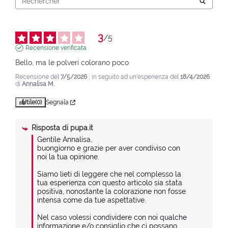
3
/
5
Recensione verificata
Bello, ma le polveri colorano poco
Recensione del
7/5/2026
, in seguito ad un'esperienza del
18/4/2026
di
Annalisa M.
Utile
(0)
Segnala
Risposta di
pupa.it
Gentile Annalisa,

buongiorno e grazie per aver condiviso con 
noi la tua opinione.

Siamo lieti di leggere che nel complesso la 
tua esperienza con questo articolo sia stata 
positiva, nonostante la colorazione non fosse 
intensa come da tue aspettative.

Nel caso volessi condividere con noi qualche 
informazione e/o consiglio che ci possano 