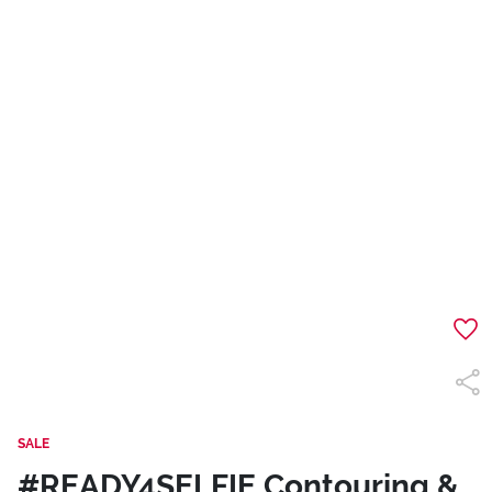
SALE
#READY4SELFIE Contouring &