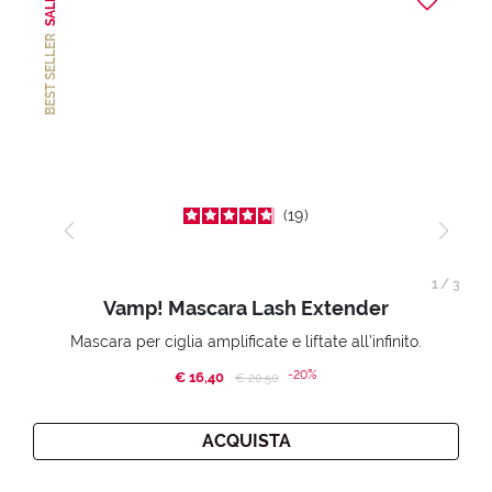
SALE
BEST SELLER
19
1
/
3
Vamp! Mascara Lash Extender
Mascara per ciglia amplificate e liftate all’infinito.
-20%
€ 16,40
Price reduced from
to
€ 20,50
ACQUISTA