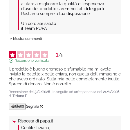
aiutare a migliorare la qualità e l'esperienza 
d'uso del prodotto saremmo lieti di leggerti.

Restiamo sempre a tua disposizione.

Un cordiale saluto,

il Team PUPA
Mostra commenti
1
/
5
Recensione verificata
Il prodotto è buono cremoso e sfumabile ma mi avete 
inviato la palette x pelle chiara, non quella dell'immagine e 
che avevo ordinato. Sulla mia pelle completamente inutile. 
Spreco di denaro. Non è corretto.
Recensione del
5/2/2026
, in seguito ad un'esperienza del
21/1/2026
di
Tiziana P.
Utile
(0)
Segnala
Risposta di
pupa.it
Gentile Tiziana,
