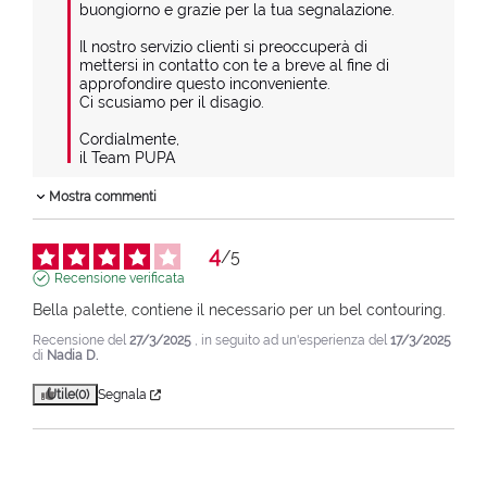
buongiorno e grazie per la tua segnalazione.

Il nostro servizio clienti si preoccuperà di 
mettersi in contatto con te a breve al fine di 
approfondire questo inconveniente.

Ci scusiamo per il disagio.

Cordialmente,

il Team PUPA
Mostra commenti
4
/
5
Recensione verificata
Bella palette, contiene il necessario per un bel contouring.
Recensione del
27/3/2025
, in seguito ad un'esperienza del
17/3/2025
di
Nadia D.
Utile
(0)
Segnala
1