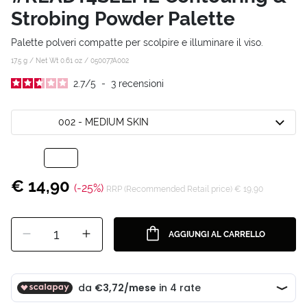
Strobing Powder Palette
Palette polveri compatte per scolpire e illuminare il viso.
17.5 g / Net Wt 0.61 oz /
050077A002
2.7
/
5
-
3
recensioni
002 - MEDIUM SKIN
€ 14,90
(-25%)
RRP (Recommended Retail price) € 19,90
1
AGGIUNGI AL CARRELLO