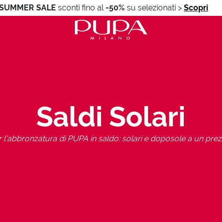
SUMMER SALE
sconti fino al
-50%
su selezionati
>
Scopri
Saldi Solari
r l’abbronzatura di PUPA in saldo: solari e doposole a un prez