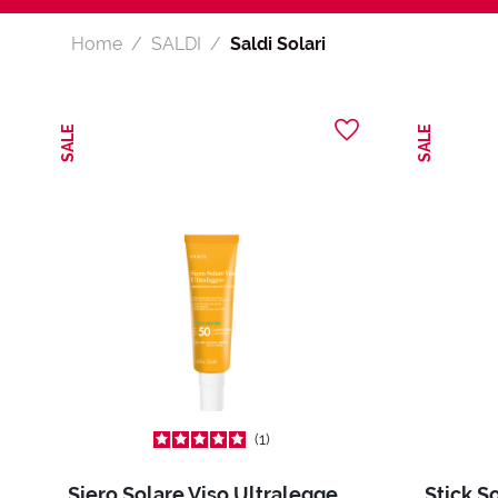
Home
SALDI
Saldi Solari
SALE
SALE
1
Siero Solare Viso Ultraleggero