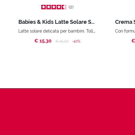
2
Babies & Kids Latte Solare SPF 50+
Latte solare delicata per bambini. Tollerabilità cutanea pediatricamente testata su un panel di bambini da 6 mesi a 10 anni.
€ 15,30
€
Price reduced from
to
€ 25,50
-40%