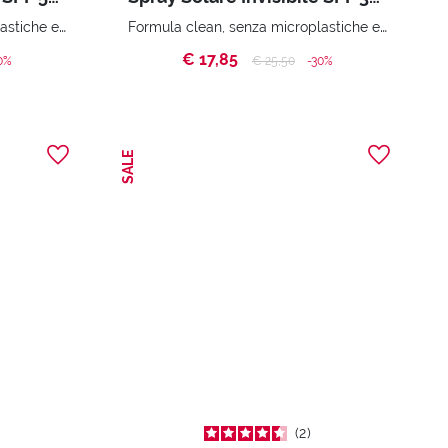
Formula clean, senza microplastiche e senza derivati animali.
Formula clean, senza microplastiche e senza derivati animali.
€ 17,85
ed from
Price reduced from
to
0%
€ 25,50
-30%
SALE
2