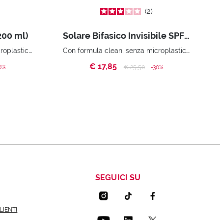
2
200 ml)
Solare Bifasico Invisibile SPF 50 (200 ml)
Con formula clean, senza microplastiche e senza derivati animali.
Con formula clean, senza microplastiche e senza derivati animali.
€ 17,85
ed from
Price reduced from
to
0%
€ 25,50
-30%
SEGUICI SU
LIENTI