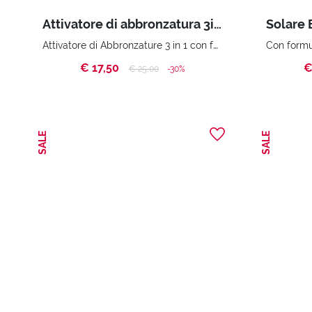
Attivatore di abbronzatura 3in1 (200 ml)
Attivatore di Abbronzature 3 in 1 con formula clean. 95% materie prime di origine naturale
€ 17,50
€
Price reduced from
to
€ 25,00
-30%
SALE
SALE