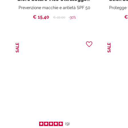
Prevenzione macchie e antietà SPF 50
€ 15,40
€
Price reduced from
to
€ 22,00
-30%
SALE
SALE
9