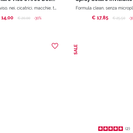
Protegge viso, nei, cicatrici, macchie, tatuaggi.
 14,00
€ 17,85
Price reduced from
to
Price reduc
to
€ 20,00
-30%
€ 25,50
-3
SALE
2