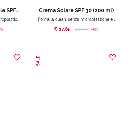
Solare Bifasico Invisibile SPF 15 (200 ml)
Crema Solare SPF 30 (200 ml)
Con formula clean, senza microplastiche e senza derivati animali.
Formula clean, senza microplastiche e senza derivati animali.
€ 17,85
ed from
Price reduced from
to
0%
€ 25,50
-30%
SALE