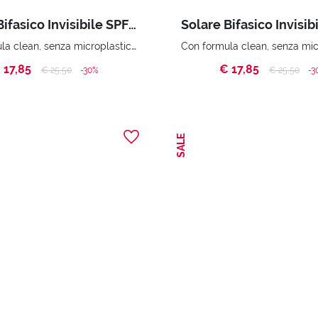
Solare Bifasico Invisibile SPF 30 (200 ml)
Con formula clean, senza microplastiche e senza derivati animali.
 17,85
€ 17,85
Price reduced from
to
Price reduc
to
€ 25,50
-30%
€ 25,50
-3
SALE