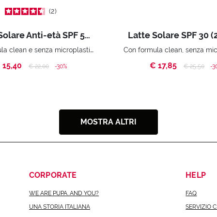
2
Crema Solare Anti-età SPF 50 (50 ml)
Latte Solare SPF 30 (
Con formula clean e senza microplastiche.
 15,40
€ 17,85
Price reduced from
to
Price reduc
to
€ 22,00
-30%
€ 25,50
-3
MOSTRA ALTRI
CORPORATE
HELP
WE ARE PUPA. AND YOU?
FAQ
UNA STORIA ITALIANA
SERVIZIO C