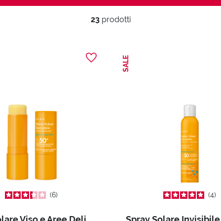
23
prodotti
SALE
6
4
Stick Solare Viso e Aree Delicate SPF 50+