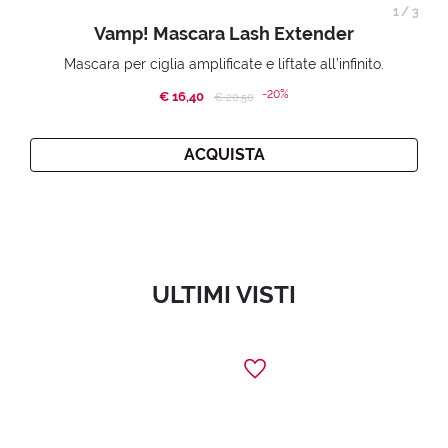
1
/
3
Vamp! Mascara Lash Extender
Mascara per ciglia amplificate e liftate all’infinito.
-20%
€ 16,40
Price reduced from
to
€ 20,50
ACQUISTA
ULTIMI VISTI