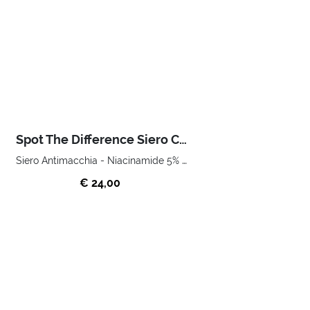
Spot The Difference Siero Concentrato Antimacchia
Siero Antimacchia - Niacinamide 5% e Vitamina C
€ 24,00
ACQUISTA
Home
Skincare
Skincare Viso
Antimacchia