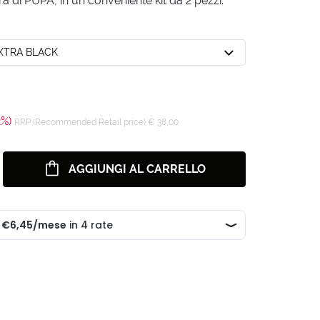
a di PUPA, in un conveniente kit da 2 pezzi.
EXTRA BLACK
2%)
RRP (Recommended Retail price) € 38,00
AGGIUNGI AL CARRELLO