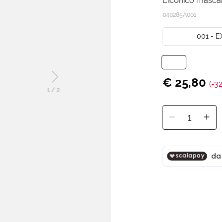
L’iconico mascar
040285A001
001 - 
€ 25,80
(-3
1
/
2
1